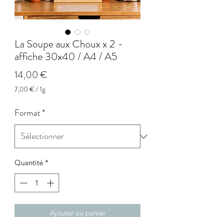
La Soupe aux Choux x 2 -
affiche 30x40 / A4 / A5
Prix
14,00 €
7,00 €
/
1g
7,00 €
pour
Format
*
1
Gramme
Quantité
*
Ajouter au panier