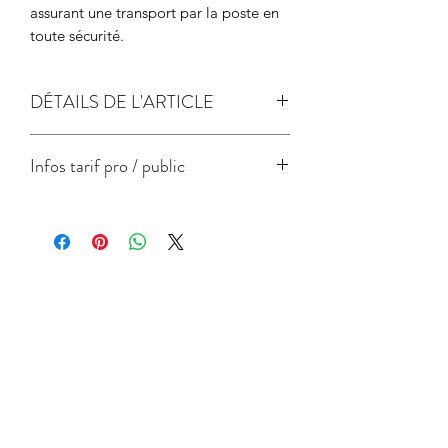
assurant une transport par la poste en
toute sécurité.
DÉTAILS DE L'ARTICLE
papier de création 300gr
Infos tarif pro / public
Label FSC - gestion responsable des
forêts
Format
Prix
Prix
unitaire
unitaire
pro
public
conseillé
A5 -
3
11
Articles similaires
15x21cm
A4 -
7
20
21x29.7cm