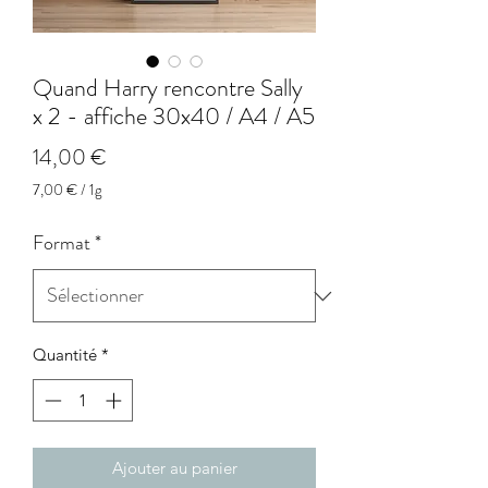
Quand Harry rencontre Sally
x 2 - affiche 30x40 / A4 / A5
Prix
14,00 €
7,00 €
/
1g
7,00 €
pour
Format
*
1
Gramme
Quantité
*
Ajouter au panier