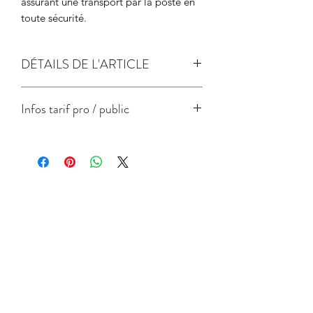
assurant une transport par la poste en
toute sécurité.
DÉTAILS DE L'ARTICLE
papier de création 300gr
Infos tarif pro / public
Label FSC - gestion responsable des
forêts
Format
Prix
Prix
unitaire
unitaire
pro
public
conseillé
A5 -
3
11
Articles similaires
15x21cm
A4 -
7
20
21x29.7cm