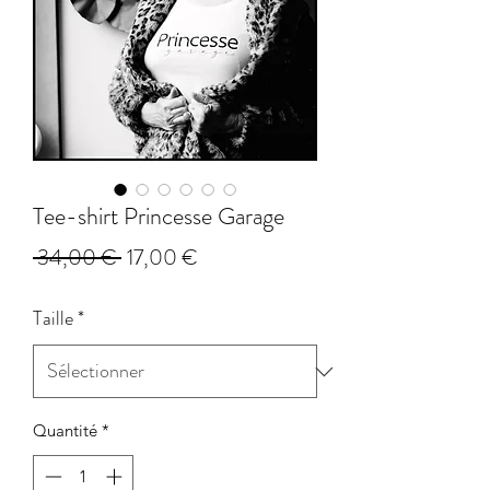
Tee-shirt Princesse Garage
Prix
Prix
 34,00 € 
17,00 €
original
promotionnel
Taille
*
Quantité
*