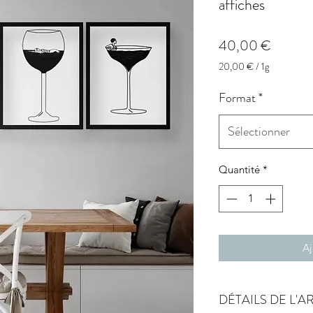
affiches
Prix
40,00 €
20,00 €
/
1g
20,00 €
pour
Format
*
1
Gramme
Sélectionner
Quantité
*
Aj
DÉTAILS DE L'A