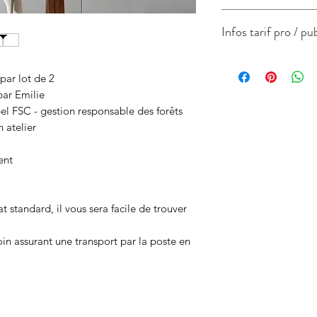
papier de création 
Infos tarif pro / pu
Label FSC - gestion 
Format
par lot de 2
par Emilie
l FSC - gestion responsable des forêts
 atelier
ent
A4 -
21x29.7cm
 standard, il vous sera facile de trouver
n assurant une transport par la poste en