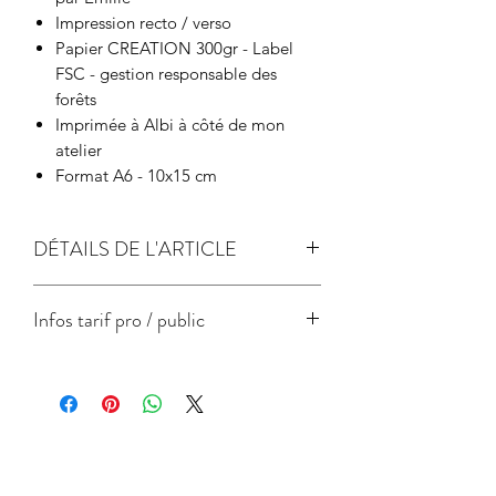
Impression recto / verso
Papier CREATION 300gr - Label
FSC - gestion responsable des
forêts
Imprimée à Albi à côté de mon
atelier
Format A6 - 10x15 cm
DÉTAILS DE L'ARTICLE
papier de création 300gr
Infos tarif pro / public
Label FSC - gestion responsable des
forêts
Prix
Prix unitaire
unitaire
public
pro
conseillé
carte
1€
3.5€