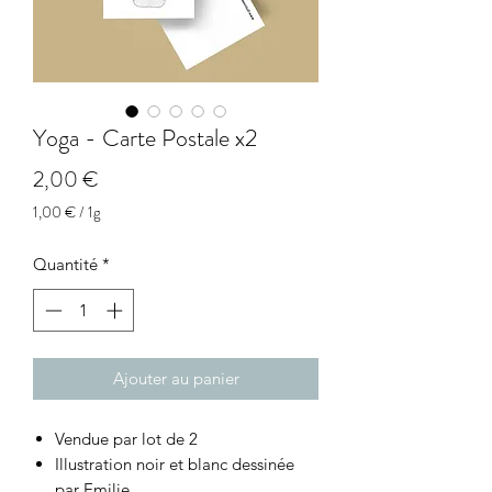
Yoga - Carte Postale x2
Prix
2,00 €
1,00 €
/
1g
1,00 €
pour
Quantité
*
1
Gramme
Ajouter au panier
Vendue par lot de 2
Illustration noir et blanc dessinée
par Emilie