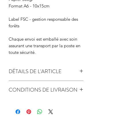
Format A6 - 10x15cm
Label FSC - gestion responsable des
forêts
Chaque envoi est emballé avec soin
assurant une transport par la poste en
toute sécurité.
DÉTAILS DE L'ARTICLE
papier de création 300gr
CONDITIONS DE LIVRAISON
Label FSC - gestion responsable des
expédition sous 2 jours ouvrés
forêts