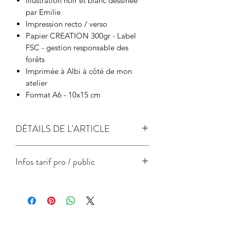
Illustration noir et blanc dessinée
par Emilie
Impression recto / verso
Papier CREATION 300gr - Label
FSC - gestion responsable des
forêts
Imprimée à Albi à côté de mon
atelier
Format A6 - 10x15 cm
DÉTAILS DE L'ARTICLE
papier de création 300gr
Infos tarif pro / public
Label FSC - gestion responsable des
forêts
Prix
Prix unitaire
unitaire
public
pro
conseillé