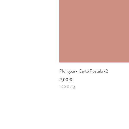
Plongeur- Carte Postale x2
Prix
2,00 €
1,00 €
/
1g
1
,
0
0
€
p
a
r