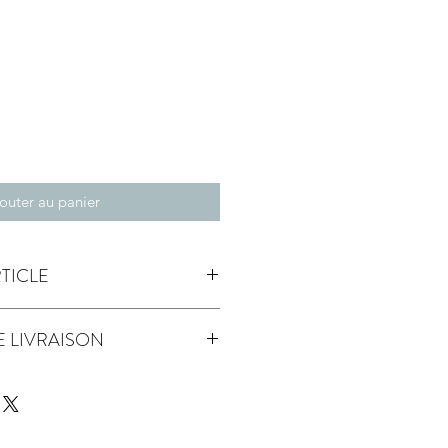
outer au panier
RTICLE
300gr
E LIVRAISON
responsable des forêts
urs ouvrés