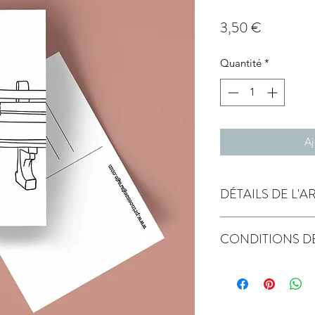
Prix
3,50 €
Quantité
*
Aj
DÉTAILS DE L'A
papier de création 
CONDITIONS D
Label FSC - gestion 
expédition sous 2 jo