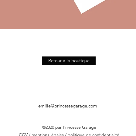
Aperçu rapide
Retour à la boutique
emilie@princessegarage.com
©2020 par Princesse Garage
CGV
/
mentions légales
/
politique de confidentialité